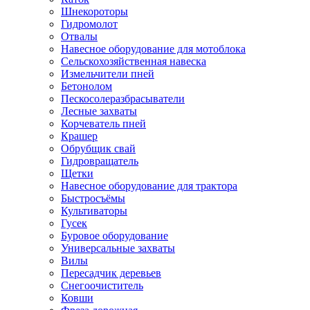
Шнекороторы
Гидромолот
Отвалы
Навесное оборудование для мотоблока
Сельскохозяйственная навеска
Измельчители пней
Бетонолом
Пескосолеразбрасыватели
Лесные захваты
Корчеватель пней
Крашер
Обрубщик свай
Гидровращатель
Щетки
Навесное оборудование для трактора
Быстросъёмы
Культиваторы
Гусек
Буровое оборудование
Универсальные захваты
Вилы
Пересадчик деревьев
Снегоочиститель
Ковши