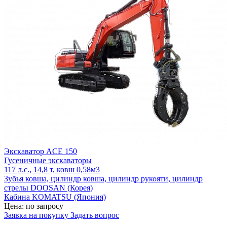
Экскаватор ACE 150
Гусеничные экскаваторы
117 л.с., 14,8 т, ковш 0,58м3
Зубья ковша, цилиндр ковша, цилиндр рукояти, цилиндр
стрелы DOOSAN (Корея)
Кабина KOMATSU (Япония)
Цена: по запросу
Заявка на покупку
Задать вопрос