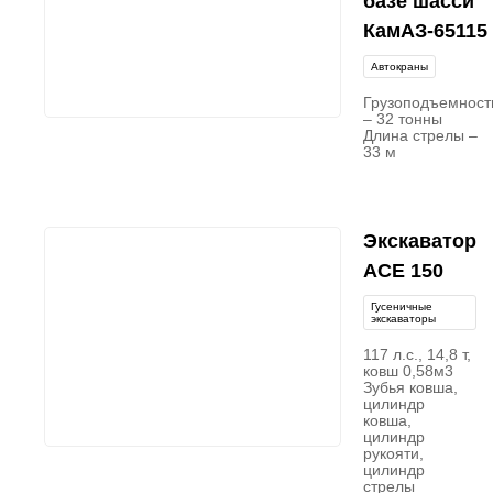
базе шасси
КамАЗ-65115
Автокраны
Грузоподъемност
– 32 тонны
Длина стрелы –
33 м
Экскаватор
ACE 150
Гусеничные
экскаваторы
117 л.с., 14,8 т,
ковш 0,58м3
Зубья ковша,
цилиндр
ковша,
цилиндр
рукояти,
цилиндр
стрелы