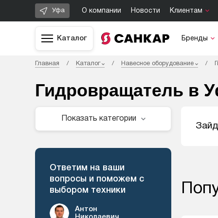
О компании
Новости
Клиентам
Уфа
Каталог
Бренды
/
Главная
/
Каталог
/
Навесное оборудование
Гидровращатель в 
Показать категории
Зайд
Ответим на ваши
вопросы и поможем с
Попу
выбором техники
Антон
Николаевич